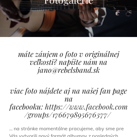
máte záujem o foto v originálnej
veľkosti? napíšte nám na
jano@rebelsband.sk
viac
foto nájdete aj na našej fan page
na
facebooku:
https://www.facebook.com
/groups/176679895676377/
… na stránke momentálne pracujeme, aby sme pre
Vás vytvorili nový formát albumov z posledných